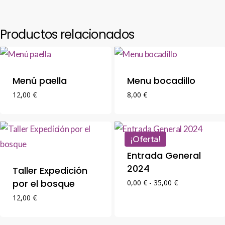
Productos relacionados
Menú paella
Menu bocadillo
12,00
€
8,00
€
¡Oferta!
Entrada General
2024
Taller Expedición
por el bosque
Rango
0,00
€
-
35,00
€
de
12,00
€
precios:
desde
0,00 €