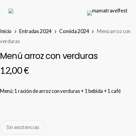
Skip
to
main
Inicio
Entradas 2024
Comida 2024
Menú arroz con
content
verduras
Menú arroz con verduras
12,00
€
Menú: 1 ración de arroz con verduras + 1 bebida + 1 café
Sin existencias