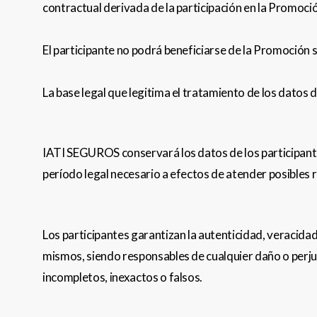
contractual derivada de la participación en la Promoci
El participante no podrá beneficiarse de la Promoción si 
La base legal que legitima el tratamiento de los datos de
IATI SEGUROS conservará los datos de los participantes
período legal necesario a efectos de atender posibles 
Los participantes garantizan la autenticidad, veracid
mismos, siendo responsables de cualquier daño o perjui
incompletos, inexactos o falsos.