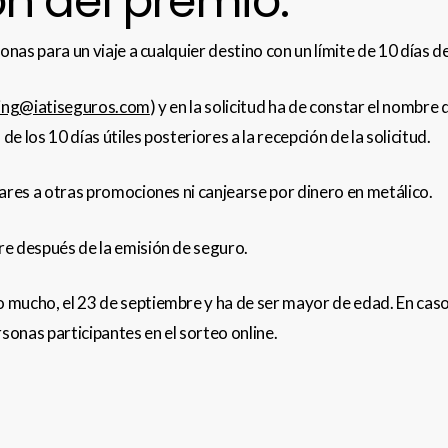
ón del premio.
onas para un viaje a cualquier destino con un límite de 10 días d
ing@iatiseguros.com
) y en la solicitud ha de constar el nombr
 los 10 días útiles posteriores a la recepción de la solicitud.
lares a otras promociones ni canjearse por dinero en metálico.
re después de la emisión de seguro.
mucho, el 23 de septiembre y ha de ser mayor de edad. En caso d
rsonas participantes en el sorteo online.