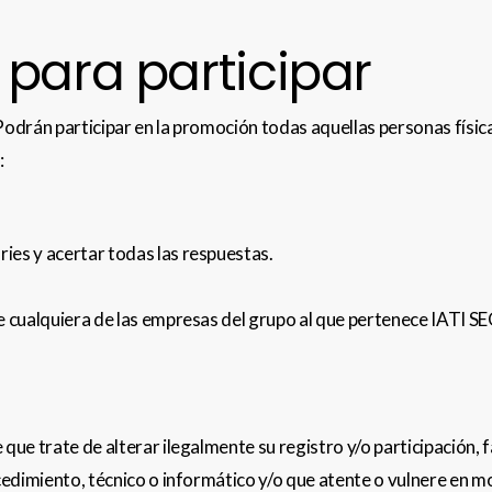
 para participar
odrán participar en la promoción todas aquellas personas físi
:
ries y acertar todas las respuestas.
 cualquiera de las empresas del grupo al que pertenece IATI S
ue trate de alterar ilegalmente su registro y/o participación, 
cedimiento, técnico o informático y/o que atente o vulnere en m