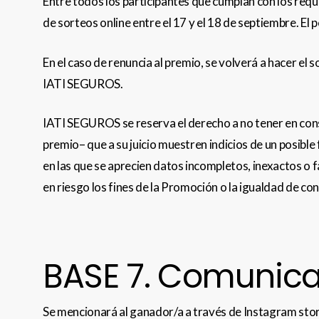
Entre todos los participantes que cumplan con los requ
de sorteos online entre el 17 y el 18 de septiembre. El 
En el caso de renuncia al premio, se volverá a hacer el
IATI SEGUROS.
IATI SEGUROS se reserva el derecho a no tener en consi
premio– que a su juicio muestren indicios de un posible
en las que se aprecien datos incompletos, inexactos o 
en riesgo los fines de la Promoción o la igualdad de con
BASE 7. Comunica
Se mencionará al ganador/a a través de Instagram stor