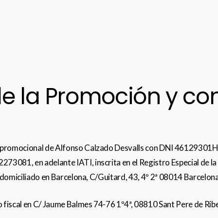
 de la Promoción y c
omocional de Alfonso Calzado Desvalls con DNI 46129301H en
, en adelante IATI, inscrita en el Registro Especial de la 
 domiciliado en Barcelona, C/Guitard, 43, 4º 2ª 08014 Barcelo
o fiscal en C/ Jaume Balmes 74-76 1º4ª, 08810 Sant Pere de R