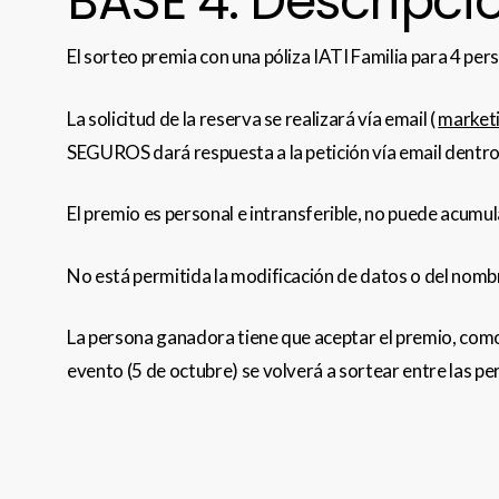
BASE 4. Descripci
El sorteo premia con una póliza IATI Familia para 4 pers
La solicitud de la reserva se realizará vía email (
market
SEGUROS dará respuesta a la petición vía email dentro de
El premio es personal e intransferible, no puede acumu
No está permitida la modificación de datos o del nomb
La persona ganadora tiene que aceptar el premio, como 
evento (5 de octubre) se volverá a sortear entre las pe