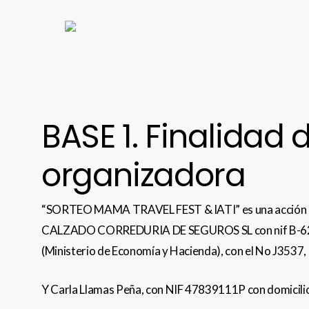
Skip
to
main
content
BASE 1. Finalidad
organizadora
“SORTEO MAMA TRAVEL FEST & IATI” es una acción pr
CALZADO CORREDURIA DE SEGUROS SL con nif B-62273081
(Ministerio de Economía y Hacienda), con el No J3537,
Y Carla Llamas Peña, con NIF 47839111P con domicili