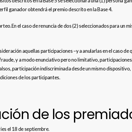
isitos descritos en la Base 5 se seleccionará una (1) persona g
perfil ganador obtendrá el premio descrito en la Base 4.
 sorteo.En el caso de renuncia de dos (2) seleccionados para un
deración aquellas participaciones –y a anularlas en el caso de 
 fraude, y a modo enunciativo pero no limitativo, participacion
falsos, participación indiscriminada desde un mismo dispositivo
diciones de los participantes.
ción de los premiad
ies el 18 de septiembre.